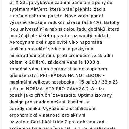
GTX 20L je vybaven zadním panelem z pěny se
sytémem AirVent, která brání přehřátí zad a
zlepšuje ochranu páteře. Nový zadní panel
výrazně zlepšuje redukci nárazu (až 94%). Batohy
jsou univerzální a nabízí celou řadu doplňků, které
umožňují přenášet opravdu rozmanitý náklad.
Aerodynamické kupolovité víko napomáhá
lepšímu proudění vzduchu a poskytuje
mimořádnou ochranu proti promočení. Základní
objem je 20 litrů, základní váha je 1900 g,
konečná váha i objem závisí na dokoupeném
příslušenství. PŘIHRÁDKA NA NOTEBOOK -
maximální velikost notebooku - 15 palců / 33 x 23
x 5 cm. NORMA IATA PRO ZAVAZADLA - lze
použít jako příruční zavazadlo. Optimalizovaný
design pro snadné nošení, komfort a
aerodynamiku. Vyvážené a stabilizační
ergonomické vlastnosti pro aktivní
uživatele.Certifikát třídy 2 pro ochranu zad -
skořepina byla navržena tak, aby minimalizovala