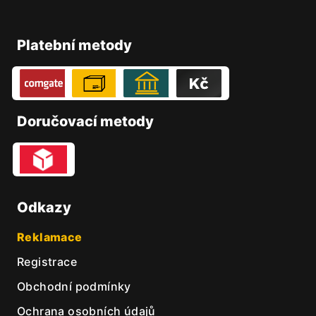
Z
á
p
Platební metody
a
t
í
Doručovací metody
Odkazy
Reklamace
Registrace
Obchodní podmínky
Ochrana osobních údajů