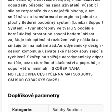
dopad síly působící na záda uživatelů. Působící
síla se rozprostře do co největší plochy, a tím
sníží náraz a transformaci energie na jednotku
plochy.Bederní podpůrný systém (Lumbar Support
System) - tvar skořepiny ve tvaru S odděluje
horní úložný prostor od spodní bederní oblasti -
zajišťuje tak optimální rozložení váhy nákladu a
snižuje tím namáhání zad.Aerodynamický design -
design kombinuje uživatelské nároky související s
rychlostí. Skořepina snižuje aerodynamický odpor
na těle, bez externího příslušenství a popruhů je
odpor větru minimální. SKOŘEPINANA
NOTEBOOKNA CESTYČERNÁ MAT56X30X15
CM1900 G38X26X5 CM25 L
Doplňkové parametry
Kategorie
:
Batohy Boblbee