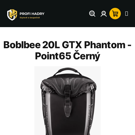
Přejít
na
Hledat
Přihlášení
Nákup
obsah
košík
Boblbee 20L GTX Phantom -
Point65 Černý