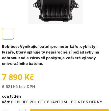
Boblbee: Vynikající batoh pro motorkáře, cyklisty i
lyžaře, který splňuje ty nejnáročnější požadavky na
ochranu zad a zároveň poskytuje veškeré výhody
univerzálního batohu.
7 890 Kč
6 521 Kč bez DPH
Měrná
cca týden
cena:
Kód:
BOBLBEE 20L GTX PHANTOM - POINT65 CERNY