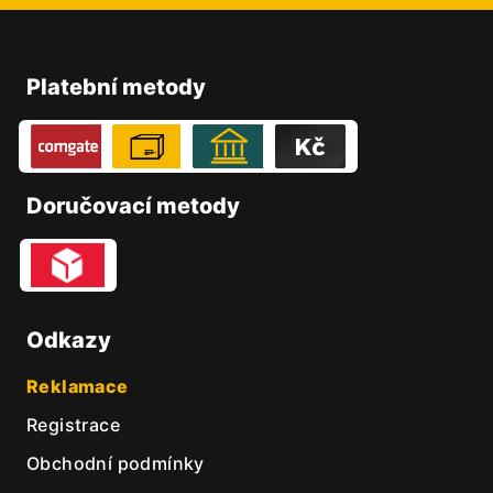
Z
á
p
Platební metody
a
t
í
Doručovací metody
Odkazy
Reklamace
Registrace
Obchodní podmínky