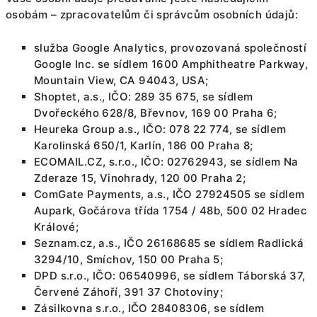
osobám – zpracovatelům či správcům osobních údajů:
služba Google Analytics, provozovaná společností
Google Inc. se sídlem 1600 Amphitheatre Parkway,
Mountain View, CA 94043, USA;
Shoptet, a.s., IČO: 289 35 675, se sídlem
Dvořeckého 628/8, Břevnov, 169 00 Praha 6;
Heureka Group a.s., IČO: 078 22 774, se sídlem
Karolinská 650/1, Karlín, 186 00 Praha 8;
ECOMAIL.CZ, s.r.o., IČO: 02762943, se sídlem Na
Zderaze 15, Vinohrady, 120 00 Praha 2;
ComGate Payments, a.s., IČO 27924505 se sídlem
Aupark, Gočárova třída 1754 / 48b, 500 02 Hradec
Králové;
Seznam.cz, a.s., IČO 26168685 se sídlem Radlická
3294/10, Smíchov, 150 00 Praha 5;
DPD s.r.o., IČO: 06540996, se sídlem Táborská 37,
Červené Záhoří, 391 37 Chotoviny;
Zásilkovna s.r.o., IČO 28408306, se sídlem