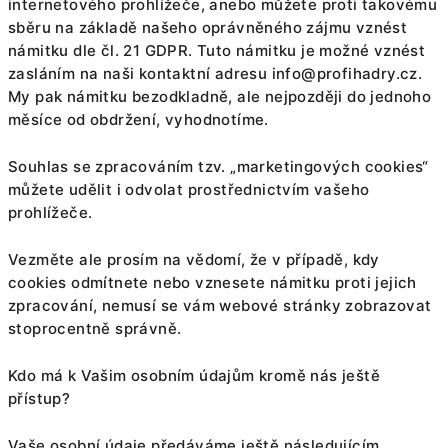
internetového prohlížeče, anebo můžete proti takovému
sběru na základě našeho oprávněného zájmu vznést
námitku dle čl. 21 GDPR. Tuto námitku je možné vznést
zasláním na naši kontaktní adresu
info@profihadry.cz
.
My pak námitku bezodkladně, ale nejpozději do jednoho
měsíce od obdržení, vyhodnotíme.
Souhlas se zpracováním tzv. „marketingových cookies“
můžete udělit i odvolat prostřednictvím vašeho
prohlížeče.
Vezměte ale prosím na vědomí, že v případě, kdy
cookies odmítnete nebo vznesete námitku proti jejich
zpracování, nemusí se vám webové stránky zobrazovat
stoprocentně správně.
Kdo má k Vašim osobním údajům kromě nás ještě
přístup?
Vaše osobní údaje předáváme ještě následujícím