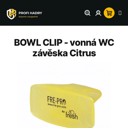
Přejít
na
Hledat
Přihlášení
Nákup
obsah
košík
BOWL CLIP - vonná WC
závěska Citrus