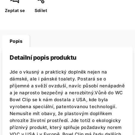
Zeptat se
Sdílet
Popis
Detailní popis produktu
Jde o vkusný a praktický doplněk nejen na
dámské, ale i pánské toalety. Postará se o
příjemné a svěží ovzduší, navíc působí nenápadně
a je naprosto bezpečný a nerozbitný.Vůně do WC
Bowl Clip se k nám dostala z USA, kde byla
vyrobena speciální, patentovanou technologií.
Nemusíte mít obavy, že plastovým doplňkem
ohrozíte životní prostředí. Jde totiž o ekologicky
příznivý produkt, který splňuje požadavky norem
VOC v USA i v Evropě. Bowl Clip má řadu dalších