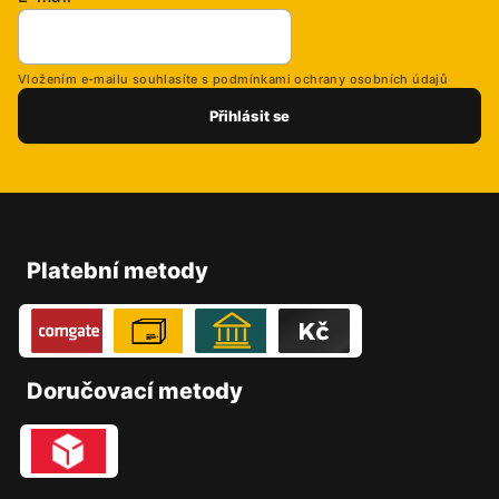
Vložením e-mailu souhlasíte s
podmínkami ochrany osobních údajů
Přihlásit se
Z
á
p
Platební metody
a
t
í
Doručovací metody