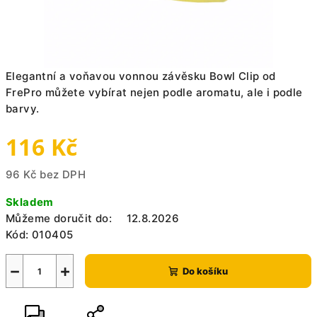
Elegantní a voňavou vonnou závěsku Bowl Clip od
FrePro můžete vybírat nejen podle aromatu, ale i podle
barvy.
116 Kč
96 Kč bez DPH
Měrná
Skladem
cena:
Můžeme doručit do:
12.8.2026
Kód:
010405
−
+
Do košíku