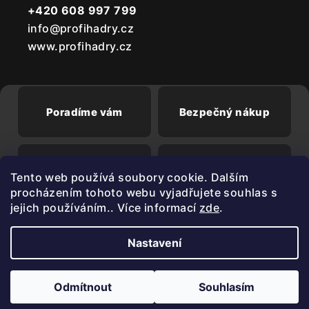
+420 608 997 799
info@profihadry.cz
www.profihadry.cz
Poradíme vám
Bezpečný nákup
Doprava od
Při registraci sleva
Tento web používá soubory cookie. Dalším
2500 Kč zdarma
3%
procházením tohoto webu vyjadřujete souhlas s
jejich používáním.. Více informací
zde
.
Nastavení
Copyright 2026
PROFIHADRY.cz
. Všechna práva vyhrazena.
Upravit nastavení cookies
Odmítnout
Souhlasím
Vytvořil Shoptet