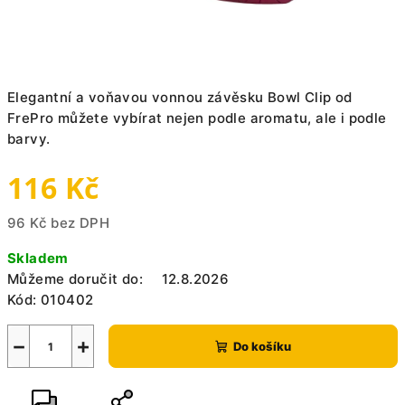
Elegantní a voňavou vonnou závěsku Bowl Clip od
FrePro můžete vybírat nejen podle aromatu, ale i podle
barvy.
116 Kč
96 Kč bez DPH
Měrná
Skladem
cena:
Můžeme doručit do:
12.8.2026
Kód:
010402
−
+
Do košíku