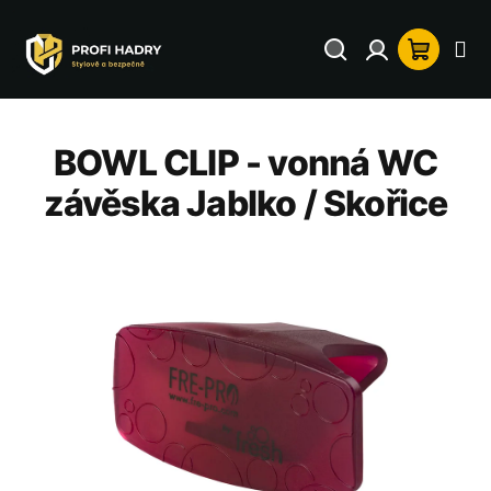
Přejít
na
Hledat
Přihlášení
Nákup
obsah
košík
BOWL CLIP - vonná WC
závěska Jablko / Skořice