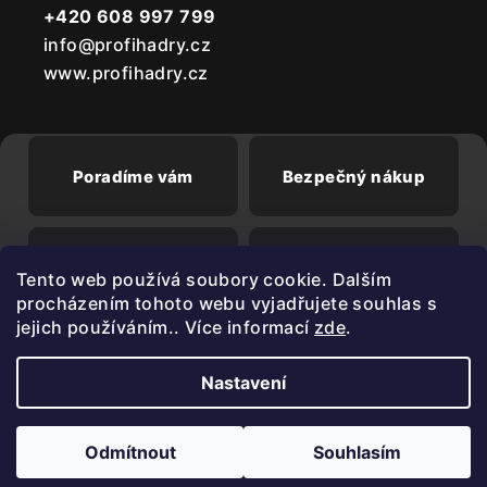
+420 608 997 799
info@profihadry.cz
www.profihadry.cz
Poradíme vám
Bezpečný nákup
Doprava od
Při registraci sleva
Tento web používá soubory cookie. Dalším
2500 Kč zdarma
3%
procházením tohoto webu vyjadřujete souhlas s
jejich používáním.. Více informací
zde
.
Nastavení
Copyright 2026
PROFIHADRY.cz
. Všechna práva vyhrazena.
Upravit nastavení cookies
Odmítnout
Souhlasím
Vytvořil Shoptet