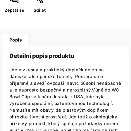
Zeptat se
Sdílet
Popis
Detailní popis produktu
Jde o vkusný a praktický doplněk nejen na
dámské, ale i pánské toalety. Postará se o
příjemné a svěží ovzduší, navíc působí nenápadně
a je naprosto bezpečný a nerozbitný.Vůně do WC
Bowl Clip se k nám dostala z USA, kde byla
vyrobena speciální, patentovanou technologií.
Nemusíte mít obavy, že plastovým doplňkem
ohrozíte životní prostředí. Jde totiž o ekologicky
příznivý produkt, který splňuje požadavky norem
VOC v USA i v Evropě. Bowl Clip má řadu dalších