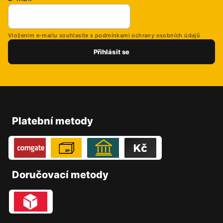
Vložením e-mailu souhlasíte s
podmínkami ochrany osobních údajů
Přihlásit se
Z
á
p
Platební metody
a
t
í
Doručovací metody