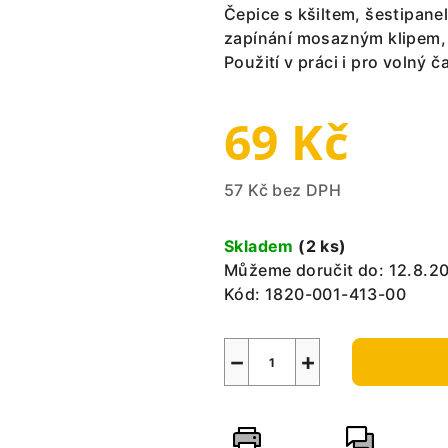
Čepice s kšiltem, šestipanel
zapínání mosazným klipem, 
Použití v práci i pro volný 
69 Kč
57 Kč bez DPH
Měrná
cena:
Skladem
(2 ks)
Můžeme doručit do:
12.8.2
Kód:
1820-001-413-00
−
+