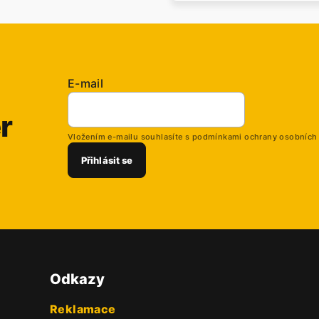
E-mail
r
Vložením e-mailu souhlasíte s
podmínkami ochrany osobních
Přihlásit se
Odkazy
Reklamace