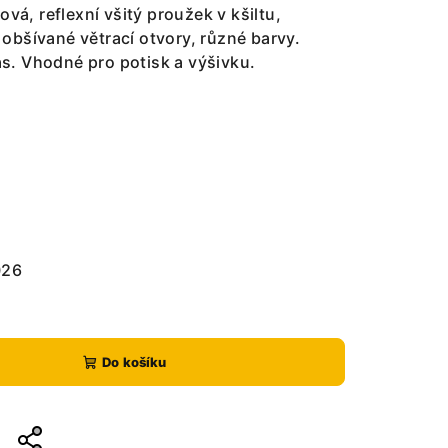
ová, reflexní všitý proužek v kšiltu,
obšívané větrací otvory, různé barvy.
čas. Vhodné pro potisk a výšivku.
026
Do košíku