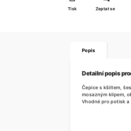
Tisk
Zeptat se
Popis
Detailní popis pr
Čepice s kšiltem, šes
mosazným klipem, obš
Vhodné pro potisk a 