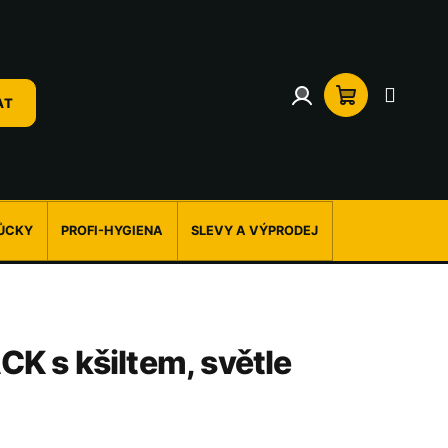
Přihlášení
Nákupní
AT
košík
ŮCKY
PROFI-HYGIENA
SLEVY A VÝPRODEJ
K s kšiltem, světle