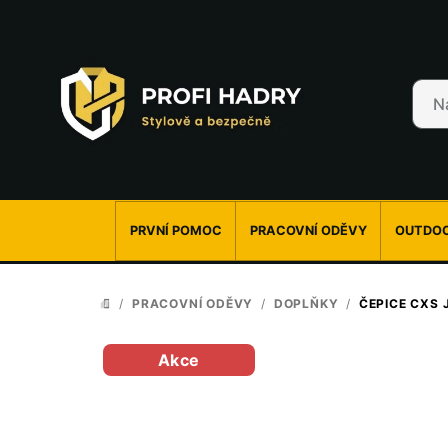
Přejít
na
obsah
PRVNÍ POMOC
PRACOVNÍ ODĚVY
OUTDOO
/
PRACOVNÍ ODĚVY
/
DOPLŇKY
/
ČEPICE CXS 
DOMŮ
Akce