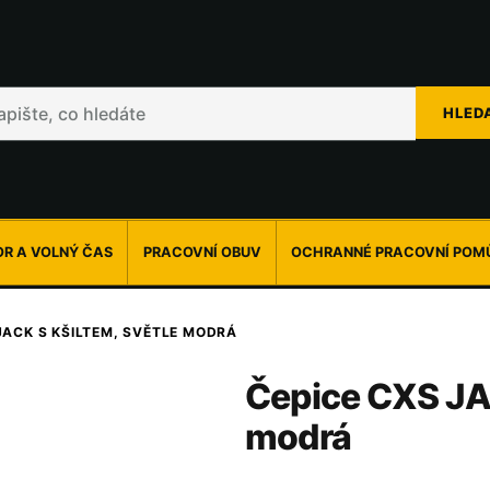
HLED
R A VOLNÝ ČAS
PRACOVNÍ OBUV
OCHRANNÉ PRACOVNÍ POM
JACK S KŠILTEM, SVĚTLE MODRÁ
Čepice CXS JAC
modrá