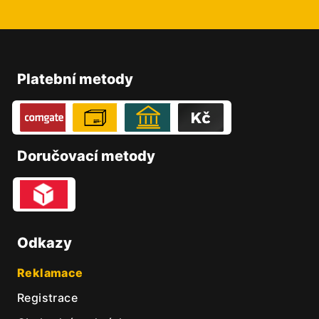
Z
á
p
Platební metody
a
t
í
Doručovací metody
Odkazy
Reklamace
Registrace