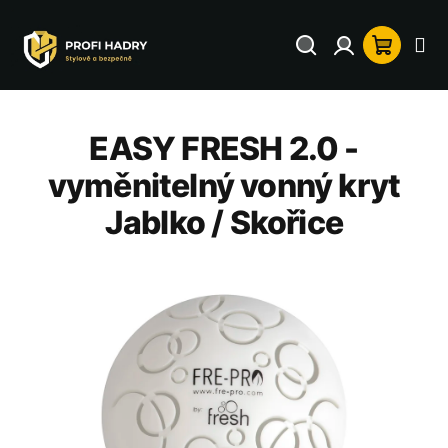
Přejít
na
Hledat
Přihlášení
Nákup
obsah
košík
EASY FRESH 2.0 -
vyměnitelný vonný kryt
Jablko / Skořice