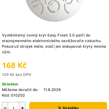
Vyměnitelný vonný kryt Easy Fresh 2.0 patří do
stejnojmenného elektronického osvěžovače vzduchu.
Pokud už strojek máte, stačí jen dokupovat kryty mnoha
vůní.
168 Kč
139 Kč bez DPH
Měrná
Skladem
cena:
Můžeme doručit do:
11.8.2026
Kód:
010202
−
+
Do košíku