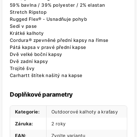
59% bavlna / 39% polyester / 2% elastan
Stretch Ripstop
Rugged Flex® - Usnadňuje pohyb
Sedí v pase
Krátké kalhoty
Cordura® zpevněné přední kapsy na římse
Pátá kapsa v pravé přední kapse
Dvě velké boční kapsy
Dvě zadní kapsy
Trojité švy
Carhartt štítek našitý na kapse
Doplňkové parametry
Kategorie
:
Outdoorové kalhoty a kraťasy
Záruka
:
2 roky
EAN
:
Zvolte variantu