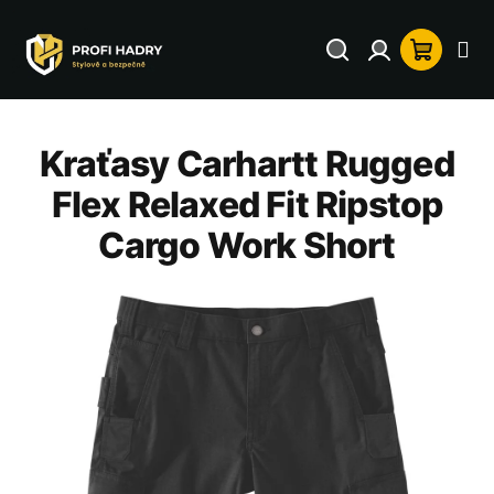
Přejít
na
Hledat
Přihlášení
Nákup
obsah
košík
Kraťasy Carhartt Rugged
Flex Relaxed Fit Ripstop
Cargo Work Short