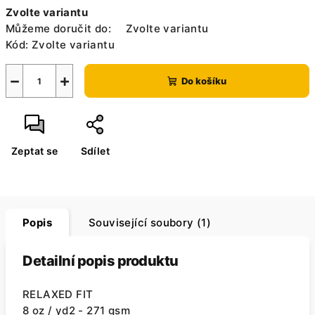
Měrná
Zvolte variantu
cena:
Můžeme doručit do:
Zvolte variantu
Kód:
Zvolte variantu
−
+
Do košíku
Zeptat se
Sdílet
Popis
Související soubory (1)
Detailní popis produktu
RELAXED FIT
8 oz / yd2 - 271 gsm