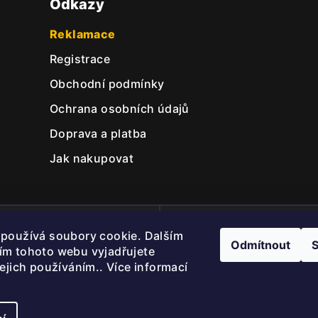
Odkazy
Reklamace
Registrace
Obchodní podmínky
Ochrana osobních údajů
Doprava a platba
Jak nakupovat
Bezpečný nákup
Doprava od 2500 Kč zda
používá soubory cookie. Dalším
Odmítnout
S
ím tohoto webu vyjadřujete
jejich používáním.. Více informací