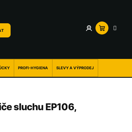
Přihlášení
Nákupní
AT
košík
ŮCKY
PROFI-HYGIENA
SLEVY A VÝPRODEJ
iče sluchu EP106,