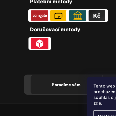
Platební metody
p
a
t
Doručovací metody
í
Poradíme vám
Tento web 
procházen
souhlas s 
zde
.