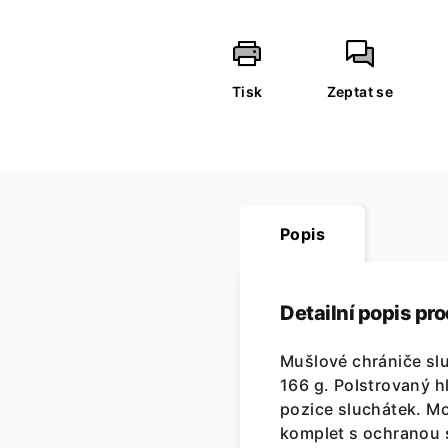
Tisk
Zeptat se
Popis
Detailní popis pr
Mušlové chrániče slu
166 g. Polstrovaný h
pozice sluchátek. M
komplet s ochranou 