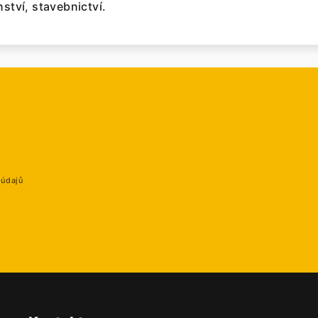
nství, stavebnictví.
 údajů