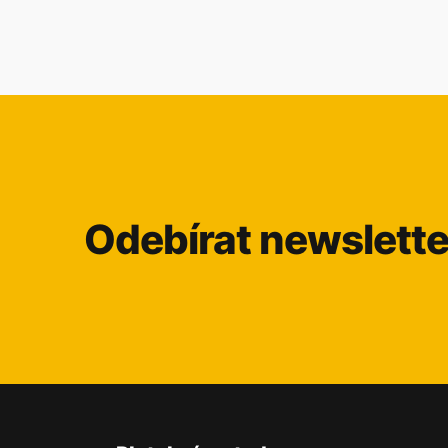
Odebírat newslette
Z
á