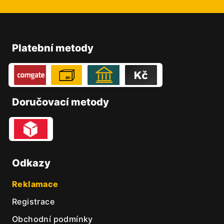
Z
á
p
Platební metody
a
t
í
Doručovací metody
Odkazy
Reklamace
Registrace
Obchodní podmínky