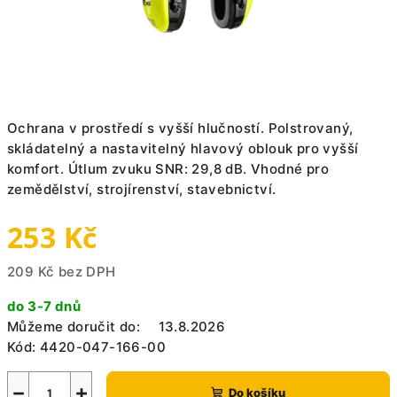
Ochrana v prostředí s vyšší hlučností. Polstrovaný,
skládatelný a nastavitelný hlavový oblouk pro vyšší
komfort. Útlum zvuku SNR: 29,8 dB. Vhodné pro
zemědělství, strojírenství, stavebnictví.
253 Kč
209 Kč bez DPH
Měrná
do 3-7 dnů
cena:
Můžeme doručit do:
13.8.2026
Kód:
4420-047-166-00
−
+
Do košíku