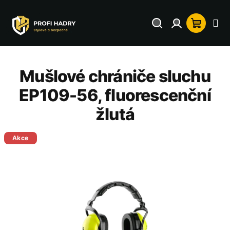
Přejít
na
Hledat
Přihlášení
Nákup
obsah
košík
Mušlové chrániče sluchu
EP109-56, fluorescenční
žlutá
Akce