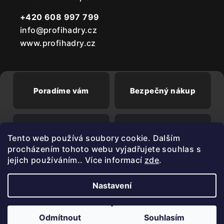
+420 608 997 799
info@profihadry.cz
www.profihadry.cz
Poradíme vám
Bezpečný nákup
Doprava od
Při registraci sleva
Tento web používá soubory cookie. Dalším
2500 Kč zdarma
3%
procházením tohoto webu vyjadřujete souhlas s
jejich používáním.. Více informací
zde
.
Nastavení
Copyright 2026
PROFIHADRY.cz
. Všechna práva vyhrazena.
Upravit nastavení cookies
Odmítnout
Souhlasím
Vytvořil Shoptet