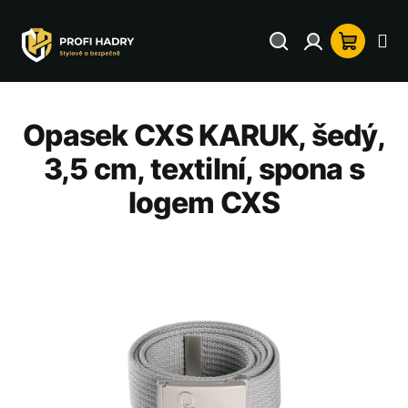
Přejít
na
Hledat
Přihlášení
Nákup
obsah
košík
Opasek CXS KARUK, šedý,
3,5 cm, textilní, spona s
logem CXS