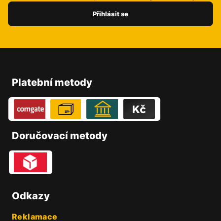
Přihlásit se
Z
á
p
Platební metody
a
t
í
Doručovací metody
Odkazy
Reklamace