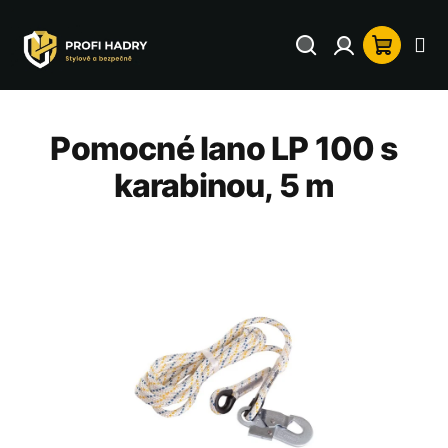
Přejít
na
Hledat
Přihlášení
Nákup
obsah
košík
Pomocné lano LP 100 s
karabinou, 5 m