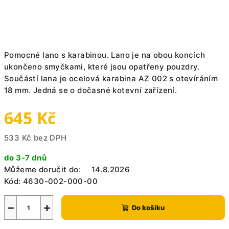
Pomocné lano s karabinou. Lano je na obou koncích
ukončeno smyčkami, které jsou opatřeny pouzdry.
Součástí lana je ocelová karabina AZ 002 s otevíráním
18 mm. Jedná se o dočasné kotevní zařízení.
645 Kč
533 Kč bez DPH
Měrná
do 3-7 dnů
cena:
Můžeme doručit do:
14.8.2026
Kód:
4630-002-000-00
−
+
Do košíku