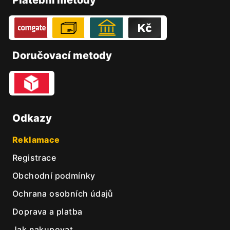
Platební metody
a
t
í
Doručovací metody
Odkazy
Reklamace
Registrace
Obchodní podmínky
Ochrana osobních údajů
Doprava a platba
Jak nakupovat