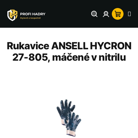
Přejít
na
Hledat
Přihlášení
Nákup
obsah
košík
Rukavice ANSELL HYCRON
27-805, máčené v nitrilu