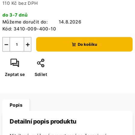
110 Kč bez DPH
Měrná
do 3-7 dnů
cena:
Můžeme doručit do:
14.8.2026
Kód:
3410-009-400-10
−
+
Do košíku
Zeptat se
Sdílet
Popis
Detailní popis produktu