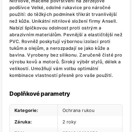
Nitrilové, máčené povrstvení na žerzejové
podšívce Velké, odolné rukavice pro náročné
použití: do těžkých podmínek třikrát trvanlivější
než kůže. Unikátní nitrilové složení firmy Ansell.
Nabízí špičkovou odolnost proti ostrým a
abrazivním materiálům. Pevnější a elastičtější než
PVC. Rovněž poskytují výbornou izolaci proti
tukům a olejům, a nerozpadají se jako kůže a
bavlna. Vyrobeny bez silikonu. Zaručeně čisté pro
výrobu kovů a motorů. Široký výběr stylů, délek a
velikostí. Umožňují vám volbu optimální
kombinace vlastností přesně pro vaše použití.
Doplňkové parametry
Kategorie
:
Ochrana rukou
Záruka
:
2 roky