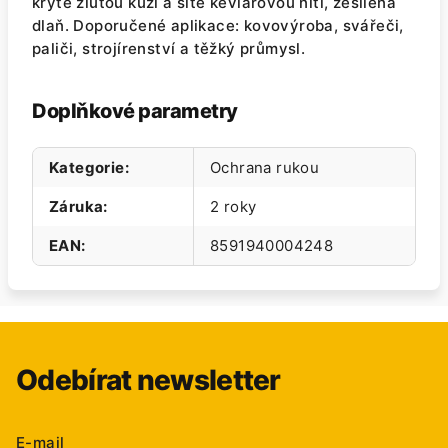
kryté žlutou kůží a šité kevlarovou nití, zesílená
dlaň. Doporučené aplikace: kovovýroba, svářeči,
paliči, strojírenství a těžký průmysl.
Doplňkové parametry
Kategorie
:
Ochrana rukou
Záruka
:
2 roky
EAN
:
8591940004248
Odebírat newsletter
E-mail