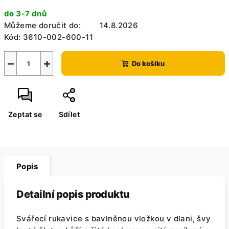
Měrná
do 3-7 dnů
cena:
Můžeme doručit do:
14.8.2026
Kód:
3610-002-600-11
−
+
Do košíku
Zeptat se
Sdílet
Popis
Detailní popis produktu
Svářecí rukavice s bavlněnou vložkou v dlani, švy