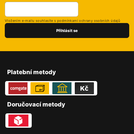
Vložením e-mailu souhlasíte s
podmínkami ochrany osobních údajů
Přihlásit se
Z
á
p
Platební metody
a
t
í
Doručovací metody