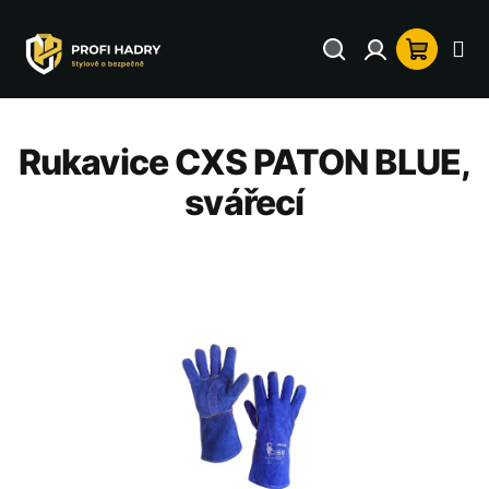
Přejít
na
Hledat
Přihlášení
Nákup
obsah
košík
Rukavice CXS PATON BLUE,
svářecí