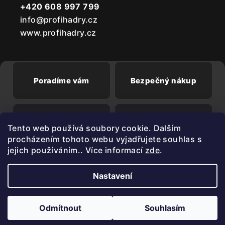
+420 608 997 799
info@profihadry.cz
www.profihadry.cz
Poradíme vám
Bezpečný nákup
Doprava od
Při registraci sleva
Tento web používá soubory cookie. Dalším
2500 Kč zdarma
3%
procházením tohoto webu vyjadřujete souhlas s
jejich používáním.. Více informací
zde
.
Nastavení
Copyright 2026
PROFIHADRY.cz
. Všechna práva vyhrazena.
Upravit nastavení cookies
Odmítnout
Souhlasím
Vytvořil Shoptet