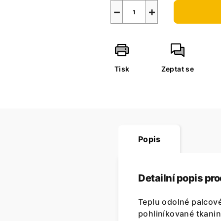
−
+
Tisk
Zeptat se
Popis
Detailní popis pr
Teplu odolné palcové
pohliníkované tkani