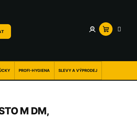
Přihlášení
Nákupní
AT
košík
ŮCKY
PROFI-HYGIENA
SLEVY A VÝPRODEJ
ISTO M DM,