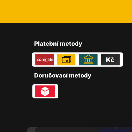
Z
á
Platební metody
p
a
t
Doručovací metody
í