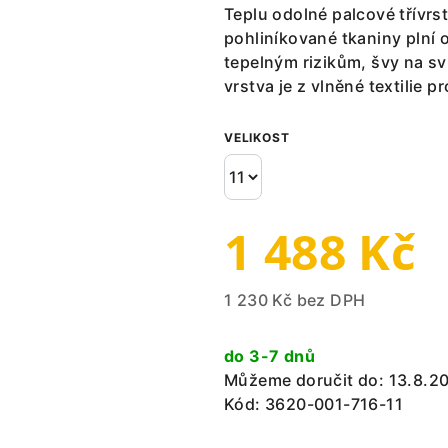
Teplu odolné palcové třívrs
pohliníkované tkaniny plní
tepelným rizikům, švy na sv
vrstva je z vlněné textilie p
VELIKOST
1 488 Kč
1 230 Kč bez DPH
Měrná
cena:
do 3-7 dnů
Můžeme doručit do:
13.8.2
Kód:
3620-001-716-11