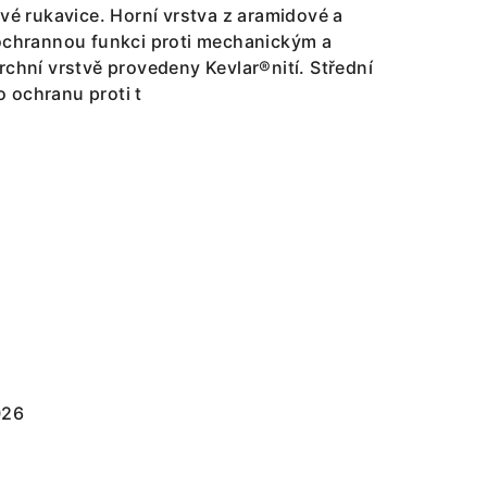
tvé rukavice. Horní vrstva z aramidové a
 ochrannou funkci proti mechanickým a
rchní vrstvě provedeny Kevlar®nití. Střední
ro ochranu proti t
026