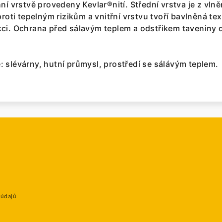
ní vrstvě provedeny Kevlar®nití. Střední vrstva je z vln
proti tepelným rizikům a vnitřní vrstvu tvoří bavlněná text
kci. Ochrana před sálavým teplem a odstřikem taveniny 
 slévárny, hutní průmysl, prostředí se sálávým teplem.
 údajů