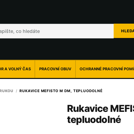
HLED
R A VOLNÝ ČAS
PRACOVNÍ OBUV
OCHRANNÉ PRACOVNÍ POM
RUKOU
/
RUKAVICE MEFISTO M DM, TEPLUODOLNÉ
Rukavice MEF
tepluodolné