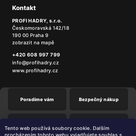
Kontakt
PROFI HADRY, s.r.o.
Českomoravská 142/18
190 00 Praha 9
zobrazit na mapě
+420 608 997 799
info@profihadry.cz
www.profihadry.cz
Poradíme vám
Bezpečný nákup
Doprava od
Při registraci sleva
Tento web používá soubory cookie. Dalším
2500 Kč zdarma
3%
procházením tohoto webu vyjadřujete souhlas s