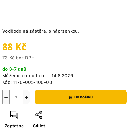
Voděodolná zástěra, s náprsenkou.
88 Kč
73 Kč bez DPH
Měrná
do 3-7 dnů
cena:
Můžeme doručit do:
14.8.2026
Kód:
1170-005-100-00
−
+
Do košíku
Zeptat se
Sdílet