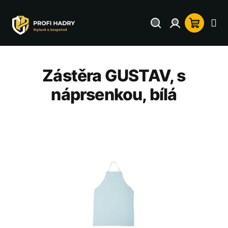
Přejít
na
Hledat
Přihlášení
Nákup
obsah
košík
Zástěra GUSTAV, s
náprsenkou, bílá